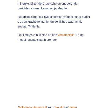
hij leuke, bijzondere, typische en ontroerende
berichten als een kanon op je afschiet.
De opzet is (net als Twitter zelf) eenvoudig, maar maakt
op een krachtige manier duidelijk hoe waarachtig
sociaal Twitter is.
De filmpjes zijn te zien op een
verzamelsite
. En de
meest recente staat hieronder.
Twittergeschiedenis III
from
Jee eM
on
Vimeo
.