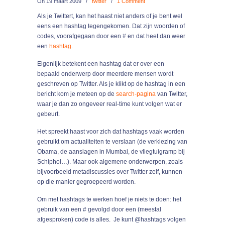
On
19 maart 2009
/
twitter
/
1 Comment
Als je Twittert, kan het haast niet anders of je bent wel
eens een hashtag tegengekomen. Dat zijn woorden of
codes, voorafgegaan door een # en dat heet dan weer
een
hashtag
.
Eigenlijk betekent een hashtag dat er over een
bepaald onderwerp door meerdere mensen wordt
geschreven op Twitter. Als je klikt op de hashtag in een
bericht kom je meteen op de
search-pagina
van Twitter,
waar je dan zo ongeveer real-time kunt volgen wat er
gebeurt.
Het spreekt haast voor zich dat hashtags vaak worden
gebruikt om actualiteiten te verslaan (de verkiezing van
Obama, de aanslagen in Mumbai, de vliegtuigramp bij
Schiphol…). Maar ook algemene onderwerpen, zoals
bijvoorbeeld metadiscussies over Twitter zelf, kunnen
op die manier gegroepeerd worden.
Om met hashtags te werken hoef je niets te doen: het
gebruik van een # gevolgd door een (meestal
afgesproken) code is alles. Je kunt @hashtags volgen