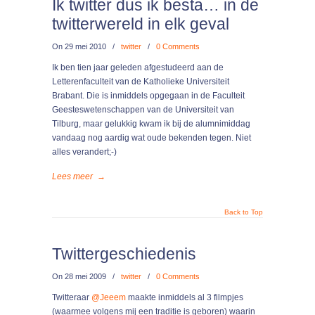
Ik twitter dus ik besta… in de
twitterwereld in elk geval
On
29 mei 2010
/
twitter
/
0 Comments
Ik ben tien jaar geleden afgestudeerd aan de
Letterenfaculteit van de Katholieke Universiteit
Brabant. Die is inmiddels opgegaan in de Faculteit
Geesteswetenschappen van de Universiteit van
Tilburg, maar gelukkig kwam ik bij de alumnimiddag
vandaag nog aardig wat oude bekenden tegen. Niet
alles verandert;-)
Lees meer
→
Back to Top
Twittergeschiedenis
On
28 mei 2009
/
twitter
/
0 Comments
Twitteraar
@Jeeem
maakte inmiddels al 3 filmpjes
(waarmee volgens mij een traditie is geboren) waarin