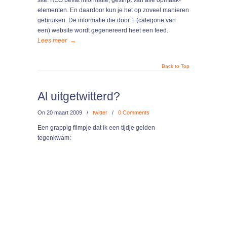
site. RSS bevat informatie, gestript van alle opmaak-
elementen. En daardoor kun je het op zoveel manieren
gebruiken. De informatie die door 1 (categorie van
een) website wordt gegenereerd heet een feed.
Lees meer
→
Back to Top
Al uitgetwitterd?
On
20 maart 2009
/
twitter
/
0 Comments
Een grappig filmpje dat ik een tijdje gelden
tegenkwam: