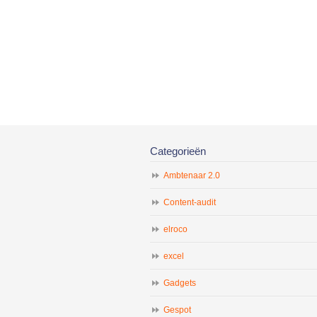
Categorieën
Ambtenaar 2.0
Content-audit
elroco
excel
Gadgets
Gespot