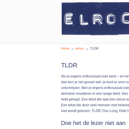
Webcontent van a tot z
Navigation
→
→
Home
elroco
TLDR
TLDR
Als je ergens enthousiast over bent – en het
dan ken je het gevoel wel: je kunt er uren 
volschrijven. Ben je ergens enthousiast ove
derhalve resulteren in een lange tekst. Een t
hebt gelegd. Een tekst die laat zien dat je 
Een tekst die door veel mensen niet helem
niet wordt gelezen: TLDR (Too Long, Didn’t
Doe het de lezer niet aan