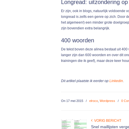
Longread: uitzondering op
Er zijn, ook in blogs, natuurlijk voldoend
longread is zelfs een genre op zich. Door d
het algemeen!) een minder grote doelgroep. 
zijn bovendien extra belangrijk.
400 woorden
De tekst boven deze alinea bestaat uit 400 
langer zijn dan 600 woorden en over dit on
trainingen die ik geef), maar deze keer houd
Dit artikel plaatste ik eerder op
Linkedin
.
On
17 mei 2015
/
elroco
,
Wordpress
/
0 Co
VORIG BERICHT
Snel maillijsten verge