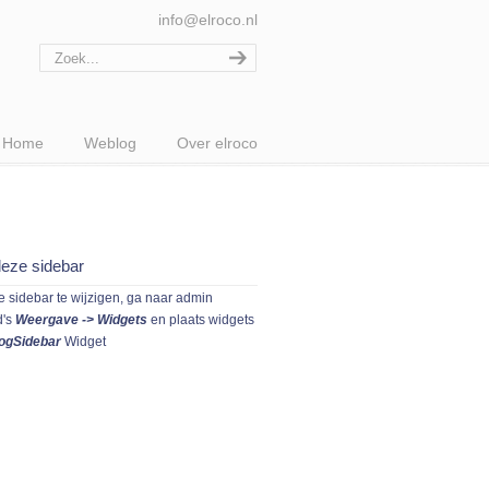
info@elroco.nl
Home
Weblog
Over elroco
eze sidebar
 sidebar te wijzigen, ga naar admin
d's
Weergave -> Widgets
en plaats widgets
ogSidebar
Widget