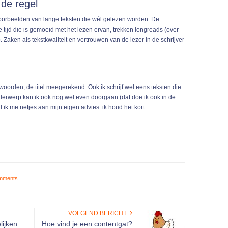
 de regel
e voorbeelden van lange teksten die wél gelezen worden. De
e tijd die is gemoeid met het lezen ervan, trekken longreads (over
Zaken als tekstkwaliteit en vertrouwen van de lezer in de schrijver
woorden, de titel meegerekend. Ook ik schrijf wel eens teksten die
derwerp kan ik ook nog wel even doorgaan (dat doe ik ook in de
 ik me netjes aan mijn eigen advies: ik houd het kort.
mments
VOLGEND BERICHT
lijken
Hoe vind je een contentgat?