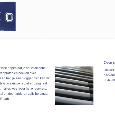
Over d
 is te hopen dat je dat vaak bent –
Om deze
over praten en boeken over
backen
r én ben je een blogger, dan kan dat
in de
Bl
ekst waarin je je ziel en zaligheid
echt álles weet over het onderwerp.
aal en door anderen zelfs helemaal
 Read).