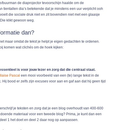
e/buurman de diaprojector tevoorschijn haalde om de
an tientallen dia’s betekende dat je minstens een uur verplicht ooh
oelt die sociale druk niet en zit bovendien niet met een glaasje
Die klikt gewoon weg.
formatie dan?
het maar omdat de tekst je helpt je eigen gedachten te ordenen.
ij komen wat clichés om de hoek kijken:
sentieel is voor jouw lezer en zorg dat die centraal staat.
Blaise Pascal
een mooi voorbeeld van een (te) lange tekst in de
k. Hij bood er zelfs zijn excuses voor aan en gaf aan dat hij geen tijd
herschrijf je teksten en zorg dat je een blog overhoudt van 400-600
oldoende materiaal voor een tweede blog? Prima, je kunt dan een
 deel 1 het doet en deel 2 daar nog op aanpassen.