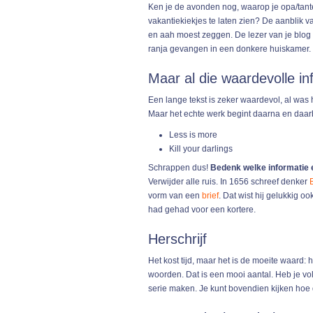
Ken je de avonden nog, waarop je opa/tant
vakantiekiekjes te laten zien? De aanblik v
en aah moest zeggen. De lezer van je blog v
ranja gevangen in een donkere huiskamer. 
Maar al die waardevolle in
Een lange tekst is zeker waardevol, al was 
Maar het echte werk begint daarna en daarb
Less is more
Kill your darlings
Schrappen dus!
Bedenk welke informatie es
Verwijder alle ruis. In 1656 schreef denker
vorm van een
brief
. Dat wist hij gelukkig oo
had gehad voor een kortere.
Herschrijf
Het kost tijd, maar het is de moeite waard: 
woorden. Dat is een mooi aantal. Heb je v
serie maken. Je kunt bovendien kijken hoe