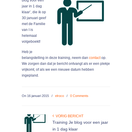
blog voor een
jaar in 1 dag
klaar’, die ik op
30 januari geef
met de Familie
van I is
helemaal
volgeboekt!
Heb je
belangstelling in deze training, neem dan
contact
op.
We zorgen dan dat je bericht ontvangt als er een plekje
vrijkomt, of als we een nieuwe datum hebben
ingepland.
On
16 januari 2015
/
elroco
/
0 Comments
VORIG BERICHT
Training Je blog voor een jaar
in 1 dag klaar